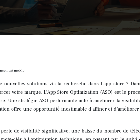
rencement mobile
 nouvelles solutions via la recherche dans l’app store ? Da
nforcer votre marque. L’App Store Optimization (ASO) est le proc
re. Une stratégie ASO performante aide à améliorer la visibili
ion offre une opportunité inestimable d’affiner et d’améliorer
rte de visibilité significative, une baisse du nombre de télé
es mots-clés à l’optimisation technique, en passant par le suiv