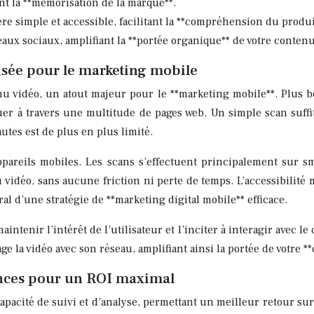
ant la **mémorisation de la marque**.
e simple et accessible, facilitant la **compréhension du produi
aux sociaux, amplifiant la **portée organique** de votre contenu
misée pour le marketing mobile
nu vidéo, un atout majeur pour le **marketing mobile**. Plus 
 à travers une multitude de pages web. Un simple scan suffit 
tes est de plus en plus limité.
pareils mobiles. Les scans s’effectuent principalement sur sm
 vidéo, sans aucune friction ni perte de temps. L’accessibilité 
l d’une stratégie de **marketing digital mobile** efficace.
ntenir l’intérêt de l’utilisateur et l’inciter à interagir avec 
tage la vidéo avec son réseau, amplifiant ainsi la portée de votre 
ances pour un ROI maximal
pacité de suivi et d’analyse, permettant un meilleur retour sur