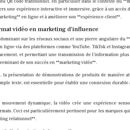
u QR code traditionnel, en particulier dans le contexte du **m
ers une expérience interactive et immersive, grâce à un accès d
rketing** en ligne et à améliorer son **expérience client**.
rmat vidéo en marketing d’influence
 dominant sur les réseaux sociaux et une pierre angulaire du *
n ligne via des plateformes comme YouTube, TikTok et Instagram
ficacement, et permettant une transmission de l’information plu
éterminant de son succès en **marketing vidéo**.
es, la présentation de démonstrations de produits de manière at
mple texte, est essentielle pour établir une connexion durable
 mouvement dynamique, la vidéo crée une expérience sensor
mats. Ceci est particulièrement pertinent pour les marques qui
ting relationnel**.