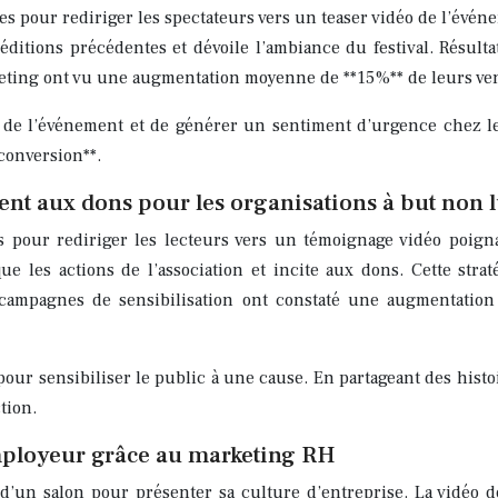
es pour rediriger les spectateurs vers un teaser vidéo de l’évé
éditions précédentes et dévoile l’ambiance du festival. Résulta
keting ont vu une augmentation moyenne de **15%** de leurs vente
 de l’événement et de générer un sentiment d’urgence chez les
 conversion**.
t aux dons pour les organisations à but non l
 pour rediriger les lecteurs vers un témoignage vidéo poign
e les actions de l’association et incite aux dons. Cette stra
s campagnes de sensibilisation ont constaté une augmentati
pour sensibiliser le public à une cause. En partageant des his
tion.
mployeur grâce au marketing RH
un salon pour présenter sa culture d’entreprise. La vidéo dév