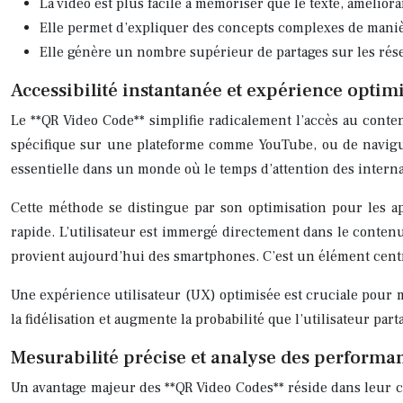
La vidéo est plus facile à mémoriser que le texte, amélior
Elle permet d’expliquer des concepts complexes de manièr
Elle génère un nombre supérieur de partages sur les rése
Accessibilité instantanée et expérience opti
Le **QR Video Code** simplifie radicalement l’accès au conte
spécifique sur une plateforme comme YouTube, ou de naviguer
essentielle dans un monde où le temps d’attention des internau
Cette méthode se distingue par son optimisation pour les ap
rapide. L’utilisateur est immergé directement dans le contenu
provient aujourd’hui des smartphones. C’est un élément centra
Une expérience utilisateur (UX) optimisée est cruciale pour mai
la fidélisation et augmente la probabilité que l’utilisateur par
Mesurabilité précise et analyse des perform
Un avantage majeur des **QR Video Codes** réside dans leur ca