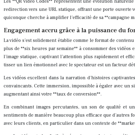
Les **QR Video Codes** représentent une évolution naturelle d
redirection vers une URL statique, offrant une porte ouverte v
quiconque cherche à amplifier l’efficacité de sa **campagne ma
Engagement accru grâce à la puissance du fo
La vidéo s’est solidement établie comme le format de contenu
plus de **six heures par semaine** à consommer des vidéos e
l’image statique, captivant l’attention plus rapidement et ef
tisser un lien émotionnel avec le spectateur est un facteur d
Les vidéos excellent dans la narration d’histoires captivant
convaincants. Cette immersion, impossible à égaler avec un si
augmentant ainsi votre **taux de conversion**.
En combinant images percutantes, un son de qualité et un
sentiments de manière beaucoup plus efficace que d’autres for
avec leurs clients, en particulier dans un contexte de **marke